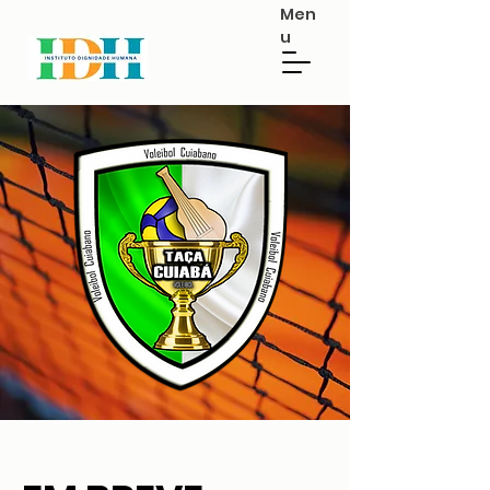
Men
u